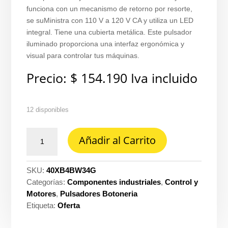
funciona con un mecanismo de retorno por resorte,
se suMinistra con 110 V a 120 V CA y utiliza un LED
integral. Tiene una cubierta metálica. Este pulsador
iluminado proporciona una interfaz ergonómica y
visual para controlar tus máquinas.
Precio:
$
154.190
Iva incluido
12 disponibles
Pulsador
Añadir al Carrito
luminoso
rojo
22MM
SKU:
40XB4BW34G
120
Categorías:
Componentes industriales
,
Control y
v
Motores
,
Pulsadores Botoneria
1
Etiqueta:
Oferta
na
con