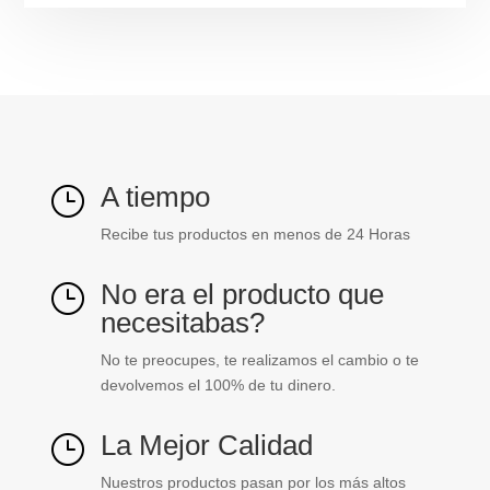
1
nc
Retorno
resorte
nivelado
ref.
XB4BW34G5
A tiempo
}
cantidad
Recibe tus productos en menos de 24 Horas
No era el producto que
}
necesitabas?
No te preocupes, te realizamos el cambio o te
devolvemos el 100% de tu dinero.
La Mejor Calidad
}
Nuestros productos pasan por los más altos