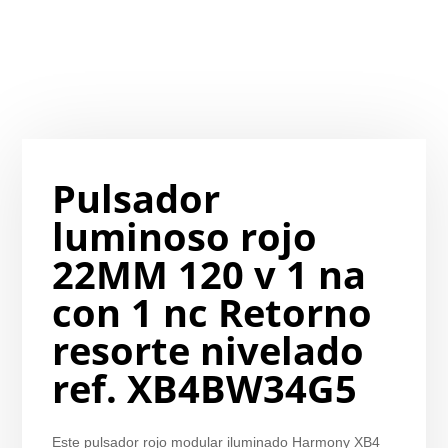
Pulsador
luminoso rojo
22MM 120 v 1 na
con 1 nc Retorno
resorte nivelado
ref. XB4BW34G5
Este pulsador rojo modular iluminado Harmony XB4