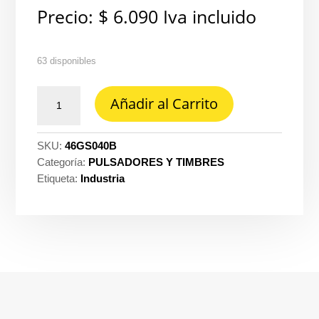
Precio:
$
6.090
Iva incluido
63 disponibles
Pulsador
Añadir al Carrito
gladia
sobreponer
timbre
SKU:
46GS040B
sencillo
Categoría:
PULSADORES Y TIMBRES
blanco
Etiqueta:
Industria
-
Legrand
gs-
040B
cantidad