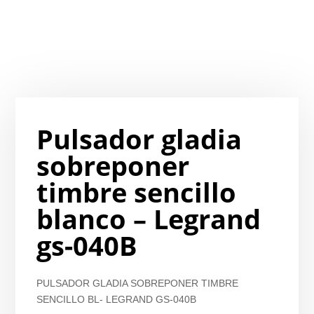
Pulsador gladia
sobreponer
timbre sencillo
blanco – Legrand
gs-040B
PULSADOR GLADIA SOBREPONER TIMBRE
SENCILLO BL- LEGRAND GS-040B