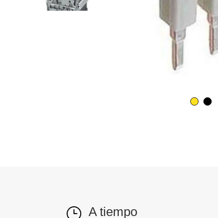
A tiempo
}