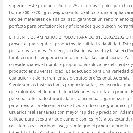
superior. Este producto Puente 25 amperios 2 polos para bor
borne 2002/2202 gris wago, siendo ideal para una amplia vari
uso de materiales de alta calidad, garantiza un rendimiento ó
perfecta para profesionales y aficionados que buscan herrami
El PUENTE 25 AMPERIOS 2 POLOS PARA BORNE 2002/2202 GRIS
proyecto que requiere productos de calidad y fiabilidad. Est
por varias razones. Primero, su diseño avanzado y la selección
también un desempeño óptimo en todas las condiciones. Ya sea
o residenciales, el nombre proporciona soluciones eficientes y
producto es su versatilidad. Es adecuado para una variedad de
cualquier kit de herramientas o equipo profesional. Además, l
Siguiendo las instrucciones proporcionadas, los usuarios pue
que minimiza el tiempo de inactividad y maximiza la producti
personal adecuado durante la instalación para garantizar la
para mejorar la eficiencia operativa. Su diseño ergonómico y fu
usuarios realizar tareas con mayor rapidez y precisión. Adem
calidad para asegurar que cumple con los más altos estándare
resistencia y seguridad, asegurando que el producto pueda s
integridad. En términos de mantenimiento, el nombre requier