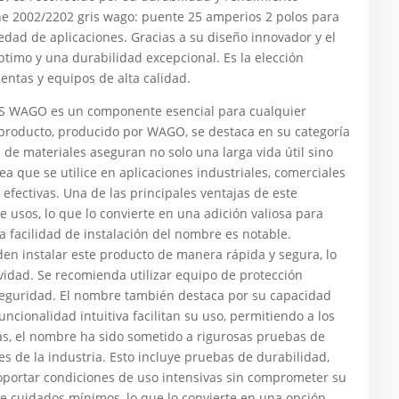
ne 2002/2202 gris wago: puente 25 amperios 2 polos para
edad de aplicaciones. Gracias a su diseño innovador y el
ptimo y una durabilidad excepcional. Es la elección
entas y equipos de alta calidad.
 WAGO es un componente esencial para cualquier
e producto, producido por WAGO, se destaca en su categoría
 de materiales aseguran no solo una larga vida útil sino
 que se utilice en aplicaciones industriales, comerciales
 efectivas. Una de las principales ventajas de este
 usos, lo que lo convierte en una adición valiosa para
a facilidad de instalación del nombre es notable.
den instalar este producto de manera rápida y segura, lo
vidad. Se recomienda utilizar equipo de protección
 seguridad. El nombre también destaca por su capacidad
ncionalidad intuitiva facilitan su uso, permitiendo a los
ás, el nombre ha sido sometido a rigurosas pruebas de
s de la industria. Esto incluye pruebas de durabilidad,
oportar condiciones de uso intensivas sin comprometer su
e cuidados mínimos, lo que lo convierte en una opción