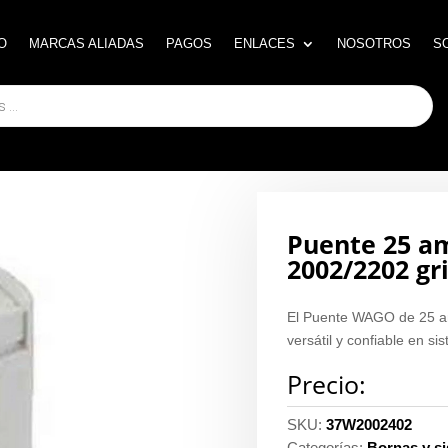
O
O
MARCAS ALIADAS
MARCAS ALIADAS
PAGOS
PAGOS
ENLACES
ENLACES
NOSOTROS
NOSOTROS
S
S
Puente 25 am
2002/2202 gr
El Puente WAGO de 25 am
versátil y confiable en si
Precio:
SKU:
37W2002402
Categorías:
Bornas y s