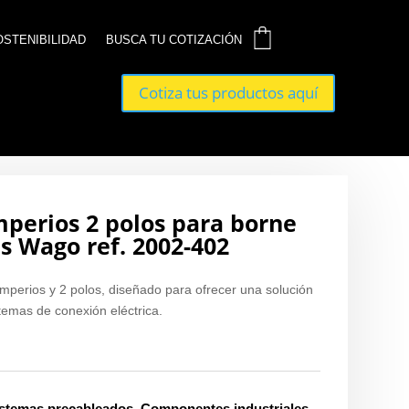
0
0
OSTENIBILIDAD
OSTENIBILIDAD
BUSCA TU COTIZACIÓN
BUSCA TU COTIZACIÓN
Cotiza tus productos aquí
Cotiza tus productos aquí
perios 2 polos para borne
is Wago ref. 2002-402
perios y 2 polos, diseñado para ofrecer una solución
stemas de conexión eléctrica.
istemas precableados
,
Componentes industriales
,