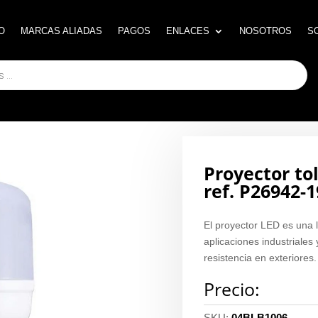
O
O
MARCAS ALIADAS
MARCAS ALIADAS
PAGOS
PAGOS
ENLACES
ENLACES
NOSOTROS
NOSOTROS
S
S
Proyector to
ref. P26942-1
El proyector LED es una 
aplicaciones industriales
resistencia en exteriores.
Precio:
SKU:
04BLB1006