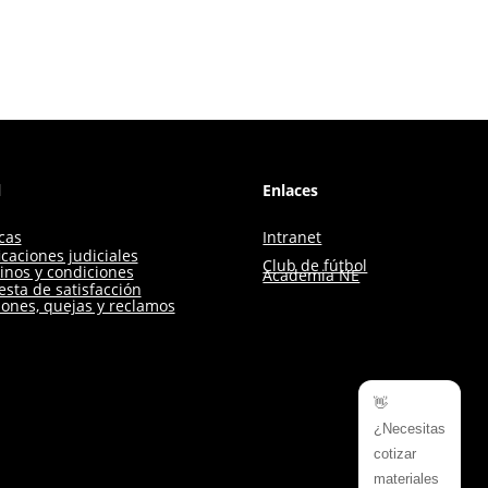
l
Enlaces
icas
Intranet
icaciones judiciales
Club de fútbol
inos y condiciones
Academia NE
sta de satisfacción
iones, quejas y reclamos
👋
¿Necesitas
cotizar
materiales