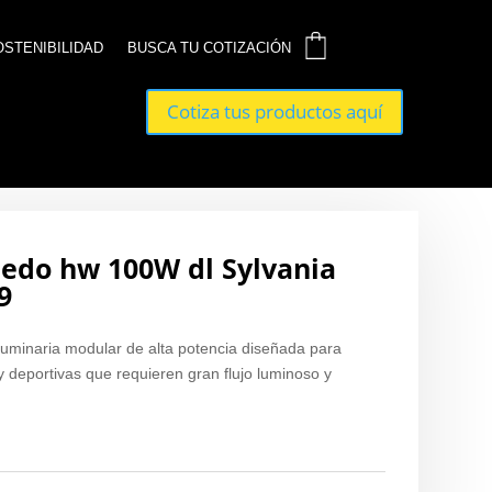
0
0
OSTENIBILIDAD
OSTENIBILIDAD
BUSCA TU COTIZACIÓN
BUSCA TU COTIZACIÓN
Cotiza tus productos aquí
Cotiza tus productos aquí
ledo hw 100W dl Sylvania
9
luminaria modular de alta potencia diseñada para
 y deportivas que requieren gran flujo luminoso y