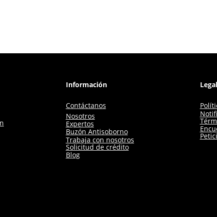
Información
Lega
Contáctanos
Polít
Notif
Nosotros
Térm
ón
Expertos
Encue
Buzón Antisoborno
Petic
Trabaja con nosotros
Solicitud de crédito
Blog