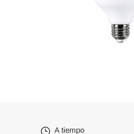
A tiempo
}