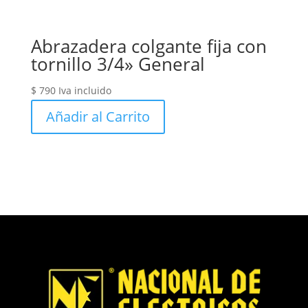
Abrazadera colgante fija con
tornillo 3/4» General
$
790
Iva incluido
Añadir al Carrito