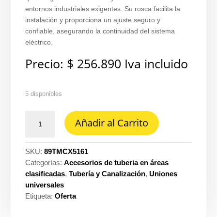
entornos industriales exigentes. Su rosca facilita la
instalación y proporciona un ajuste seguro y
confiable, asegurando la continuidad del sistema
eléctrico.
Precio:
$
256.890
Iva incluido
5 disponibles
Prensacable
Añadir al Carrito
1.1/2
al
C1D1
SKU:
89TMCX5161
tmcx
Categorías:
Accesorios de tuberia en áreas
Crouse
clasificadas
,
Tubería y Canalización
,
Uniones
hinds
universales
cantidad
Etiqueta:
Oferta