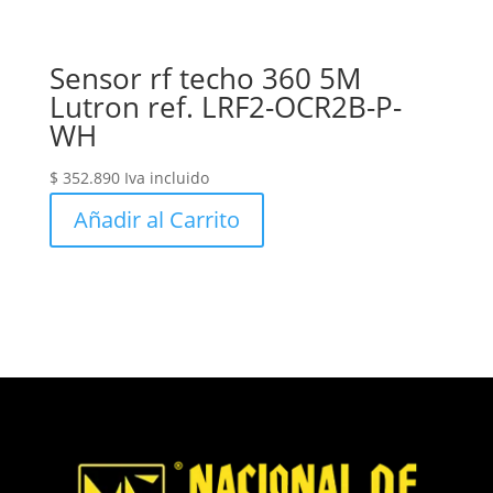
Sensor rf techo 360 5M
Lutron ref. LRF2-OCR2B-P-
WH
$
352.890
Iva incluido
Añadir al Carrito