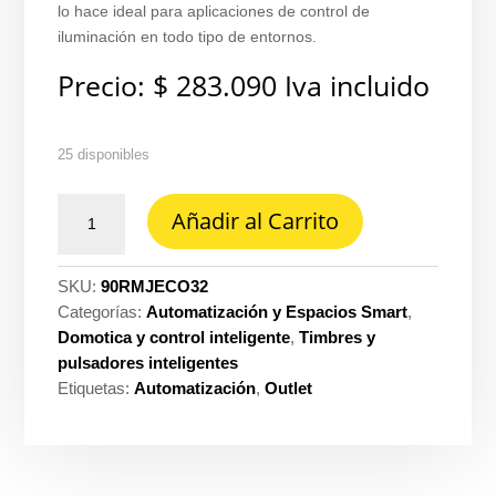
lo hace ideal para aplicaciones de control de
iluminación en todo tipo de entornos.
Precio:
$
283.090
Iva incluido
25 disponibles
Pow
Añadir al Carrito
pak
controlador
de
SKU:
90RMJECO32
carga
Categorías:
Automatización y Espacios Smart
,
Lutron
Domotica y control inteligente
,
Timbres y
ref.
pulsadores inteligentes
RMJ-
Etiquetas:
Automatización
,
Outlet
ECO32-
DV-
B
cantidad