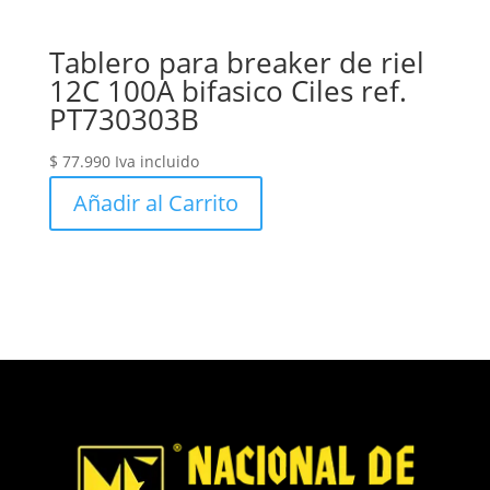
Tablero para breaker de riel
12C 100A bifasico Ciles ref.
PT730303B
$
77.990
Iva incluido
Añadir al Carrito