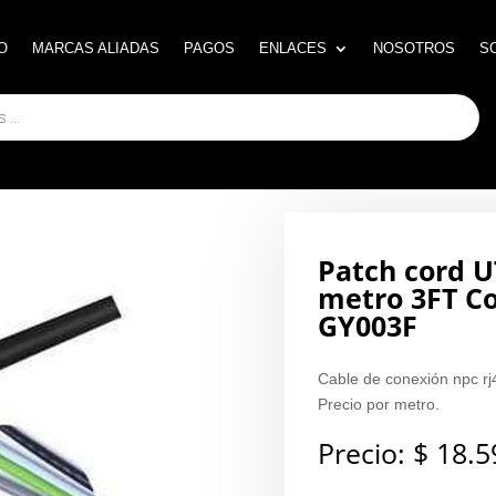
O
O
MARCAS ALIADAS
MARCAS ALIADAS
PAGOS
PAGOS
ENLACES
ENLACES
NOSOTROS
NOSOTROS
S
S
Patch cord U
metro 3FT C
GY003F
Cable de conexión npc rj45
Precio por metro.
Precio:
$
18.5