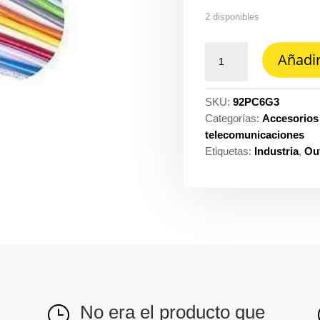
2 disponibles
Patch
Añadir
cord
UTP
cm
SKU:
92PC6G3
categoria
Categorías:
Accesorios
6
telecomunicaciones
de
Etiquetas:
Industria
,
Out
1
metro
3FT
CommScope
ref.
NPC06UVDB-
GY003F
cantidad
No era el producto que
}