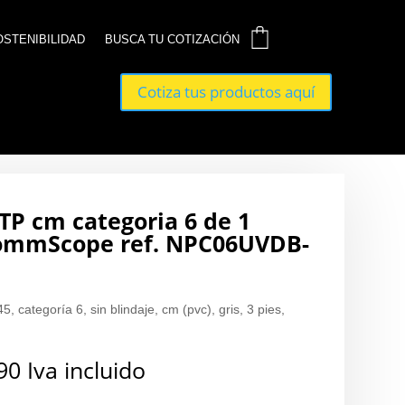
0
0
OSTENIBILIDAD
OSTENIBILIDAD
BUSCA TU COTIZACIÓN
BUSCA TU COTIZACIÓN
Cotiza tus productos aquí
Cotiza tus productos aquí
TP cm categoria 6 de 1
ommScope ref. NPC06UVDB-
, categoría 6, sin blindaje, cm (pvc), gris, 3 pies,
90
Iva incluido