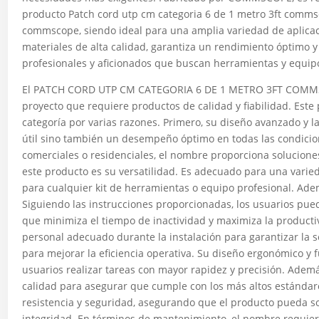
producto Patch cord utp cm categoria 6 de 1 metro 3ft commsc
commscope, siendo ideal para una amplia variedad de aplicaci
materiales de alta calidad, garantiza un rendimiento óptimo y
profesionales y aficionados que buscan herramientas y equipo
El PATCH CORD UTP CM CATEGORIA 6 DE 1 METRO 3FT COMMSC
proyecto que requiere productos de calidad y fiabilidad. Es
categoría por varias razones. Primero, su diseño avanzado y l
útil sino también un desempeño óptimo en todas las condicione
comerciales o residenciales, el nombre proporciona soluciones 
este producto es su versatilidad. Es adecuado para una varied
para cualquier kit de herramientas o equipo profesional. Adem
Siguiendo las instrucciones proporcionadas, los usuarios pue
que minimiza el tiempo de inactividad y maximiza la producti
personal adecuado durante la instalación para garantizar la
para mejorar la eficiencia operativa. Su diseño ergonómico y fu
usuarios realizar tareas con mayor rapidez y precisión. Adem
calidad para asegurar que cumple con los más altos estándare
resistencia y seguridad, asegurando que el producto pueda s
integridad. En términos de mantenimiento, el nombre requier