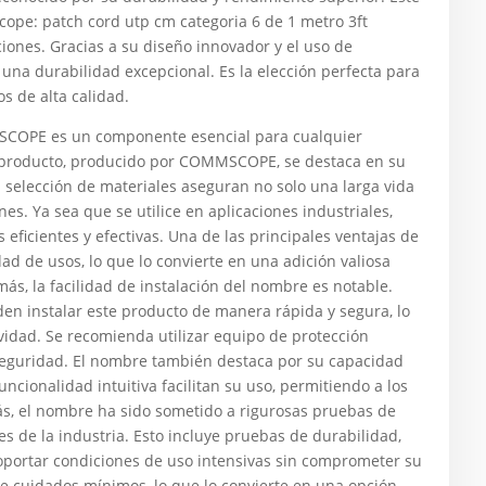
ope: patch cord utp cm categoria 6 de 1 metro 3ft
ones. Gracias a su diseño innovador y el uso de
 una durabilidad excepcional. Es la elección perfecta para
s de alta calidad.
OPE es un componente esencial para cualquier
te producto, producido por COMMSCOPE, se destaca en su
a selección de materiales aseguran no solo una larga vida
s. Ya sea que se utilice en aplicaciones industriales,
eficientes y efectivas. Una de las principales ventajas de
ad de usos, lo que lo convierte en una adición valiosa
ás, la facilidad de instalación del nombre es notable.
den instalar este producto de manera rápida y segura, lo
vidad. Se recomienda utilizar equipo de protección
 seguridad. El nombre también destaca por su capacidad
ncionalidad intuitiva facilitan su uso, permitiendo a los
ás, el nombre ha sido sometido a rigurosas pruebas de
s de la industria. Esto incluye pruebas de durabilidad,
oportar condiciones de uso intensivas sin comprometer su
e cuidados mínimos, lo que lo convierte en una opción