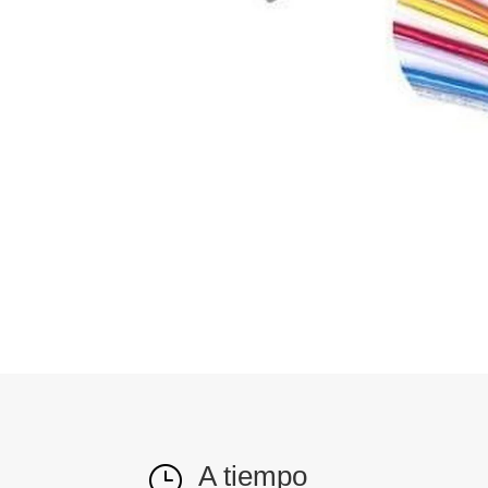
A tiempo
}