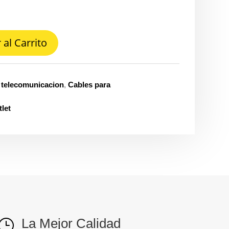
 al Carrito
 telecomunicacion
,
Cables para
let
La Mejor Calidad
}