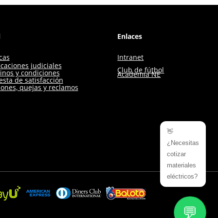
l
Enlaces
icas
Intranet
icaciones judiciales
Club de fútbol
inos y condiciones
Academia NE
sta de satisfacción
iones, quejas y reclamos
👋
¿Necesitas
cotizar
materiales
eléctricos?
💬