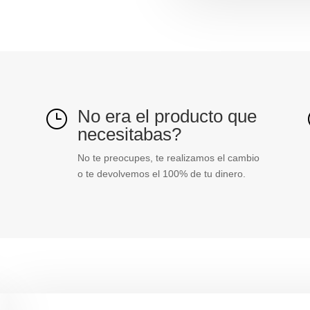
nc
Schneider
electric
ref.
XB4BS8442
cantidad
No era el producto que
}
necesitabas?
No te preocupes, te realizamos el cambio
o te devolvemos el 100% de tu dinero.