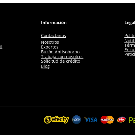
Información
Lega
Contáctanos
Polít
Notif
Nosotros
Térm
ón
Expertos
Encue
Buzón Antisoborno
Petic
Trabaja con nosotros
Solicitud de crédito
Blog