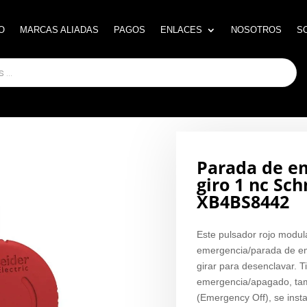
O
O
MARCAS ALIADAS
MARCAS ALIADAS
PAGOS
PAGOS
ENLACES
ENLACES
NOSOTROS
NOSOTROS
S
S
Parada de em
giro 1 nc Sch
XB4BS8442
Este pulsador rojo modu
emergencia/parada de e
girar para desenclavar. 
emergencia/apagado, ta
(Emergency Off), se insta