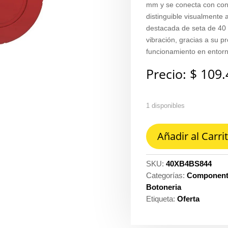
mm y se conecta con cone
distinguible visualmente a
destacada de seta de 40 m
vibración, gracias a su p
funcionamiento en entorn
Precio:
$
109.
1 disponibles
Parada
Añadir al Carri
de
emergencia
roja
SKU:
40XB4BS844
de
Categorías:
Componente
1/4
Botoneria
de
Etiqueta:
Oferta
giro
1