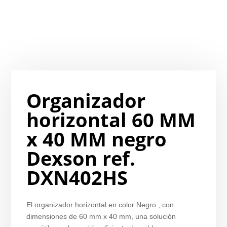
Organizador
horizontal 60 MM
x 40 MM negro
Dexson ref.
DXN402HS
El organizador horizontal en color Negro , con
dimensiones de 60 mm x 40 mm, una solución