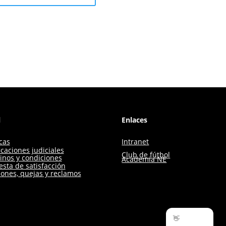
l
Enlaces
icas
Intranet
icaciones judiciales
Club de fútbol
inos y condiciones
Academia NE
sta de satisfacción
iones, quejas y reclamos
👋