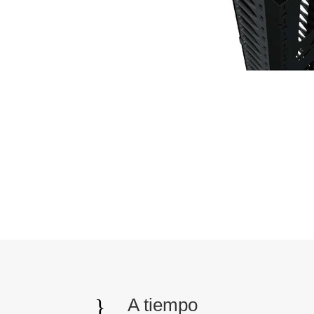
}
A tiempo