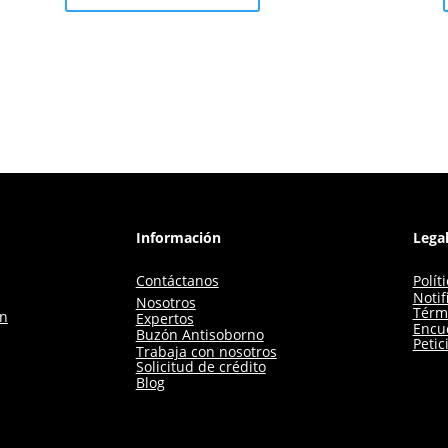
Información
Lega
Contáctanos
Polít
Notif
Nosotros
Térm
ón
Expertos
Encue
Buzón Antisoborno
Petic
Trabaja con nosotros
Solicitud de crédito
Blog