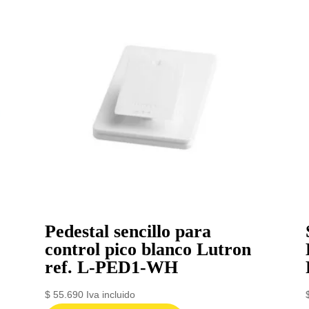
Pedestal sencillo para
control pico blanco Lutron
ref. L-PED1-WH
$
55.690
Iva incluido