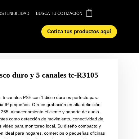
0
0
OSTENIBILIDAD
OSTENIBILIDAD
BUSCA TU COTIZACIÓN
BUSCA TU COTIZACIÓN
Cotiza tus productos aquí
Cotiza tus productos aquí
isco duro y 5 canales tc-R3105
5 canales PSE con 1 disco duro es perfecto para
ia IP pequeños. Ofrece grabación en alta definición
265, almacenamiento eficiente y soporte de audio.
gentes como detección de movimiento, conectividad de
e video para monitoreo local. Su diseño compacto y
cen ideal para hogares, comercios o pequeñas oficinas