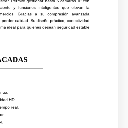
nistrar. Permite gestionar hasta 5 cámaras IP con
ciente y funciones inteligentes que elevan la
omercios. Gracias a su compresión avanzada
perder calidad. Su diseño práctico, conectividad
tema ideal para quienes desean seguridad estable
ACADAS
inua.
lidad HD.
iempo real.
or.
r.