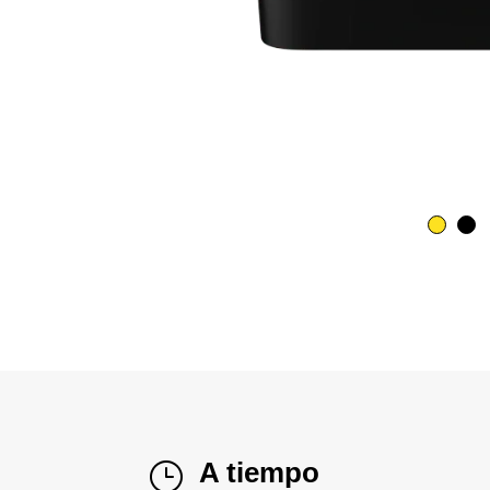
A tiempo
}