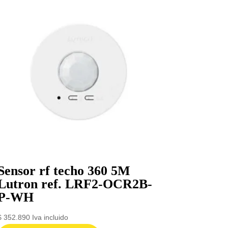
Sensor rf techo 360 5M
Lutron ref. LRF2-OCR2B-
P-WH
$
352.890
Iva incluido