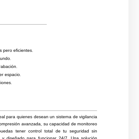
 pero eficientes.
mundo.
rabación.
er espacio.
ciones.
al para quienes desean un sistema de vigilancia
 compresión avanzada, su capacidad de monitoreo
uedas tener control total de tu seguridad sin
 y diseñado para funcionar 24/7. Una solución