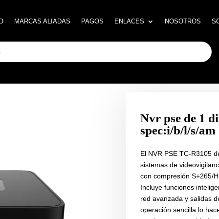
O
O
MARCAS ALIADAS
MARCAS ALIADAS
PAGOS
PAGOS
ENLACES
ENLACES
NOSOTROS
NOSOTROS
S
S
Nvr pse de 1 d
spec:i/b/l/s/am
El NVR PSE TC-R3105 de 
sistemas de videovigilanc
con compresión S+265/H.
Incluye funciones inteli
red avanzada y salidas d
operación sencilla lo ha