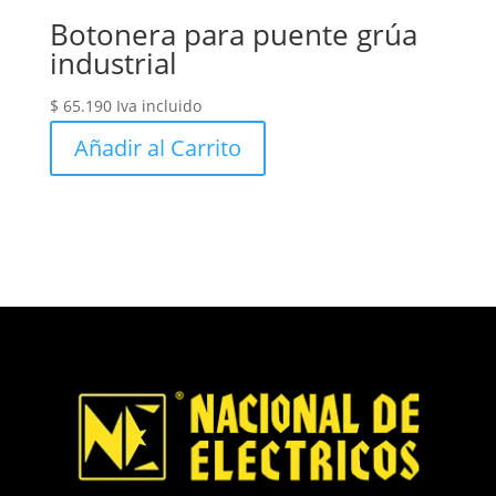
Botonera para puente grúa
industrial
$
65.190
Iva incluido
Añadir al Carrito