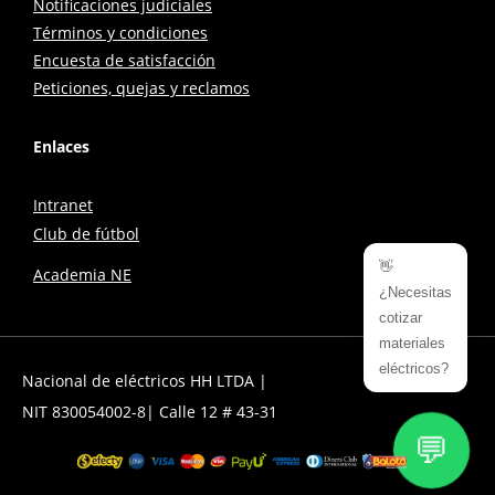
Notificaciones judiciales
Términos y condiciones
Encuesta de satisfacción
Peticiones, quejas y reclamos
Enlaces
Intranet
Club de fútbol
👋
Academia NE
¿Necesitas
cotizar
materiales
eléctricos?
Nacional de eléctricos HH LTDA |
NIT 830054002-8| Calle 12 # 43-31
💬