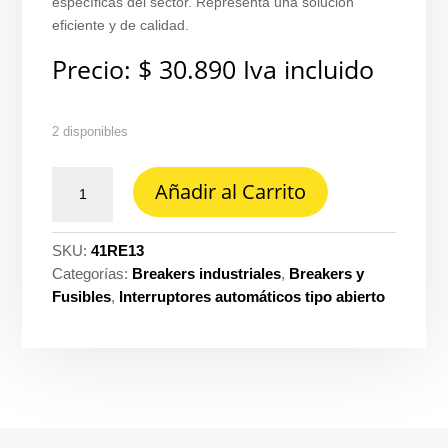
específicas del sector. Representa una solución
eficiente y de calidad.
Precio:
$
30.890
Iva incluido
2 disponibles
RELE
Añadir al Carrito
TERMICO
RANGO
DE
SKU:
41RE13
CORRIENTE
Categorías:
Breakers industriales
,
Breakers y
9
Fusibles
,
Interruptores automáticos tipo abierto
-
13A
FR25
-
SRT2513
-