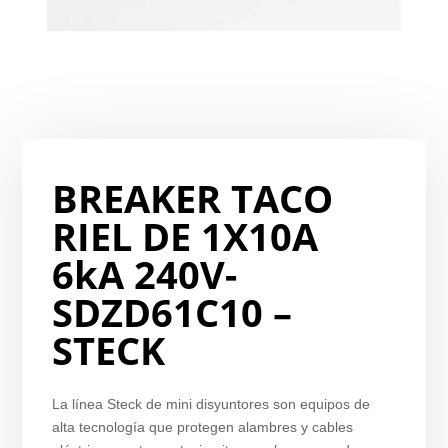
BREAKER TACO
RIEL DE 1X10A
6kA 240V-
SDZD61C10 –
STECK
La línea Steck de mini disyuntores son equipos de
alta tecnología que protegen alambres y cables