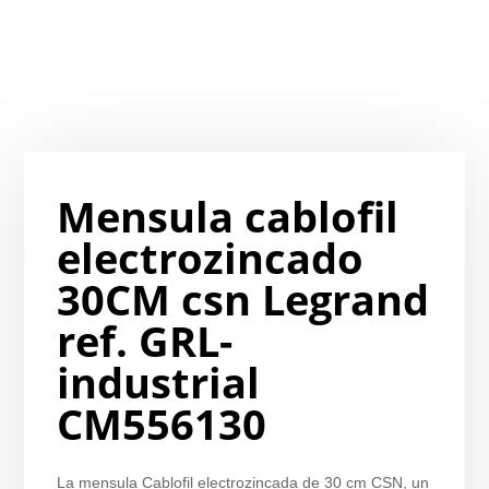
Mensula cablofil
electrozincado
30CM csn Legrand
ref. GRL-
industrial
CM556130
La mensula Cablofil electrozincada de 30 cm CSN, un