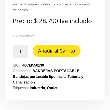
elemento imprescindible para su sistema de gestión
de cables.
Precio:
$
28.790
Iva incluido
116 disponibles
Mensula
Añadir al Carrito
cablofil
electrozincado
30CM
SKU:
46CM556130
csn
Categorías:
BANDEJAS PORTACABLE
,
Legrand
Bandejas portacable tipo malla
,
Tubería y
ref.
Canalización
GRL-
Etiquetas:
Industria
,
Outlet
industrial
CM556130
cantidad