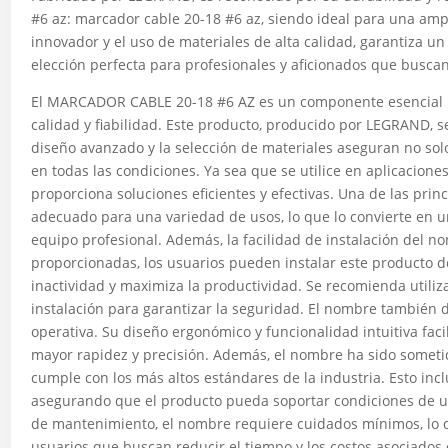
#6 az: marcador cable 20-18 #6 az, siendo ideal para una ampl
innovador y el uso de materiales de alta calidad, garantiza u
elección perfecta para profesionales y aficionados que buscan
El MARCADOR CABLE 20-18 #6 AZ es un componente esencial p
calidad y fiabilidad. Este producto, producido por LEGRAND, s
diseño avanzado y la selección de materiales aseguran no so
en todas las condiciones. Ya sea que se utilice en aplicacione
proporciona soluciones eficientes y efectivas. Una de las princ
adecuado para una variedad de usos, lo que lo convierte en u
equipo profesional. Además, la facilidad de instalación del n
proporcionadas, los usuarios pueden instalar este producto d
inactividad y maximiza la productividad. Se recomienda utili
instalación para garantizar la seguridad. El nombre también d
operativa. Su diseño ergonómico y funcionalidad intuitiva faci
mayor rapidez y precisión. Además, el nombre ha sido someti
cumple con los más altos estándares de la industria. Esto inc
asegurando que el producto pueda soportar condiciones de u
de mantenimiento, el nombre requiere cuidados mínimos, lo q
usuarios que buscan reducir el tiempo y los costos asociados 