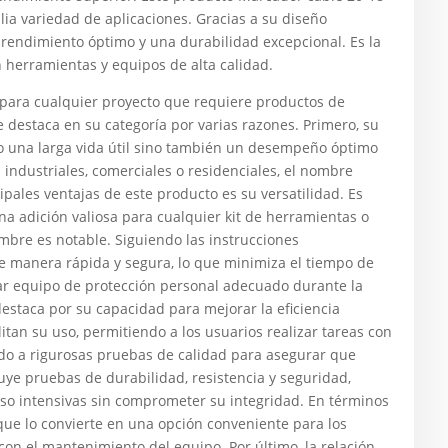
ia variedad de aplicaciones. Gracias a su diseño
n rendimiento óptimo y una durabilidad excepcional. Es la
 herramientas y equipos de alta calidad.
ara cualquier proyecto que requiere productos de
e destaca en su categoría por varias razones. Primero, su
lo una larga vida útil sino también un desempeño óptimo
s industriales, comerciales o residenciales, el nombre
ipales ventajas de este producto es su versatilidad. Es
na adición valiosa para cualquier kit de herramientas o
ombre es notable. Siguiendo las instrucciones
e manera rápida y segura, lo que minimiza el tiempo de
zar equipo de protección personal adecuado durante la
estaca por su capacidad para mejorar la eficiencia
litan su uso, permitiendo a los usuarios realizar tareas con
do a rigurosas pruebas de calidad para asegurar que
luye pruebas de durabilidad, resistencia y seguridad,
so intensivas sin comprometer su integridad. En términos
ue lo convierte en una opción conveniente para los
con el mantenimiento del equipo. Por último, la relación