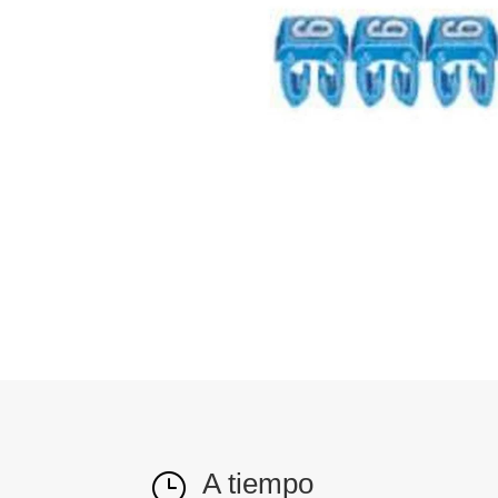
A tiempo
}