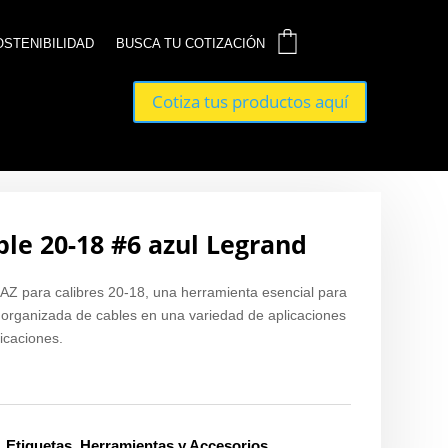
0
0
OSTENIBILIDAD
OSTENIBILIDAD
BUSCA TU COTIZACIÓN
BUSCA TU COTIZACIÓN
Cotiza tus productos aquí
Cotiza tus productos aquí
le 20-18 #6 azul Legrand
AZ para calibres 20-18, una herramienta esencial para
 y organizada de cables en una variedad de aplicaciones
icaciones.
,
Etiquetas
,
Herramientas y Accesorios