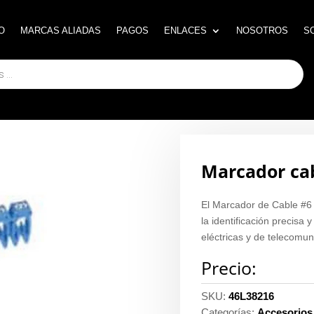
O
O
MARCAS ALIADAS
MARCAS ALIADAS
PAGOS
PAGOS
ENLACES
ENLACES
NOSOTROS
NOSOTROS
S
S
Marcador cab
El Marcador de Cable #6 
la identificación precisa
eléctricas y de telecomun
Precio:
SKU:
46L38216
Categorías:
Accesorios