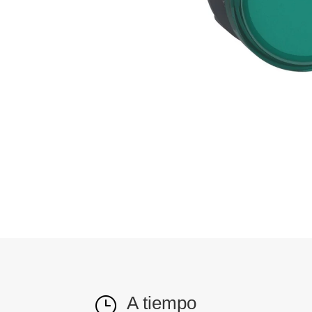
A tiempo
}