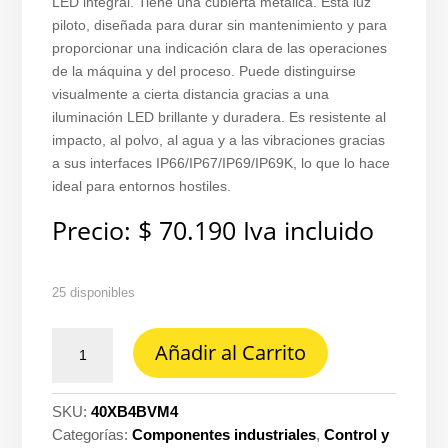
LED integral. Tiene una cubierta metálica. Esta luz
piloto, diseñada para durar sin mantenimiento y para
proporcionar una indicación clara de las operaciones
de la máquina y del proceso. Puede distinguirse
visualmente a cierta distancia gracias a una
iluminación LED brillante y duradera. Es resistente al
impacto, al polvo, al agua y a las vibraciones gracias
a sus interfaces IP66/IP67/IP69/IP69K, lo que lo hace
ideal para entornos hostiles.
Precio:
$
70.190
Iva incluido
25 disponibles
Luz
Añadir al Carrito
piloto
redonda
rojo
SKU:
40XB4BVM4
22MM
Categorías:
Componentes industriales
,
Control y