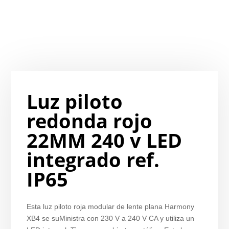
Luz piloto
redonda rojo
22MM 240 v LED
integrado ref.
IP65
Esta luz piloto roja modular de lente plana Harmony
XB4 se suMinistra con 230 V a 240 V CA y utiliza un