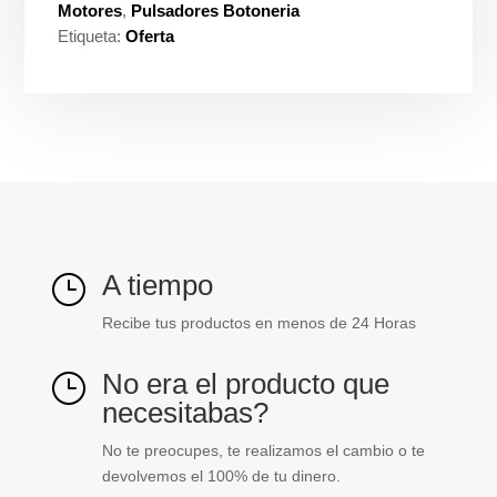
240
Motores
,
Pulsadores Botoneria
v
Etiqueta:
Oferta
LED
integrado
ref.
IP65
cantidad
A tiempo
}
Recibe tus productos en menos de 24 Horas
No era el producto que
}
necesitabas?
No te preocupes, te realizamos el cambio o te
devolvemos el 100% de tu dinero.