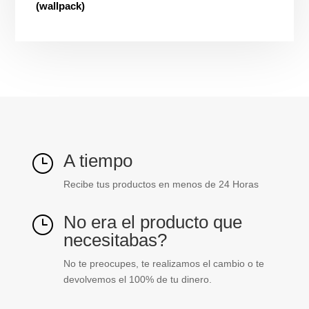
1.50M
(wallpack)
de
altura
no
incluye
foco
Tecnolite
ref.
20C8184MVCH
cantidad
A tiempo
}
Recibe tus productos en menos de 24 Horas
No era el producto que
}
necesitabas?
No te preocupes, te realizamos el cambio o te
devolvemos el 100% de tu dinero.