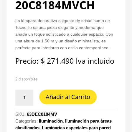
20C8184MVCH
La lámpara decorativa colgante de cristal humo de
Tecnolite es una pieza elegante y moderna que
añade un toque sofisticado a cualquier espacio. Con
una altura de 1.50 m y un diseño minimalista, es
perfecta para interiores con estilo contemporáneo.
Precio:
$
271.490
Iva incluido
2 disponibles
Lámpara
Añadir al Carrito
decorativa
colgante
cristal
SKU:
63DEC8184MV
humo
Categorías:
Iluminación
,
Iluminación para áreas
E27
clasificadas
,
Luminarias especiales para pared