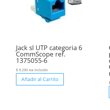
Jack sl UTP categoria 6
CommScope ref.
1375055-6
$
9.290
Iva incluido
Añadir al Carrito