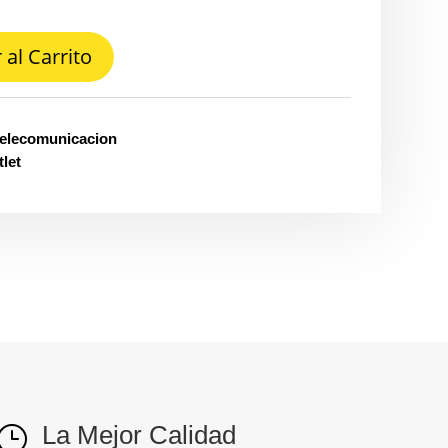
 al Carrito
telecomunicacion
let
La Mejor Calidad
}