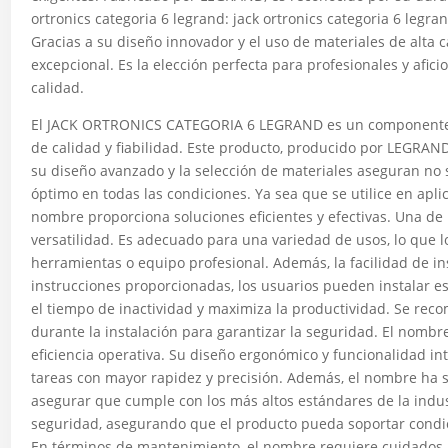
ortronics categoria 6 legrand: jack ortronics categoria 6 legr
Gracias a su diseño innovador y el uso de materiales de alta 
excepcional. Es la elección perfecta para profesionales y afi
calidad.
El JACK ORTRONICS CATEGORIA 6 LEGRAND es un componente e
de calidad y fiabilidad. Este producto, producido por LEGRAND
su diseño avanzado y la selección de materiales aseguran no 
óptimo en todas las condiciones. Ya sea que se utilice en aplic
nombre proporciona soluciones eficientes y efectivas. Una de 
versatilidad. Es adecuado para una variedad de usos, lo que lo
herramientas o equipo profesional. Además, la facilidad de in
instrucciones proporcionadas, los usuarios pueden instalar e
el tiempo de inactividad y maximiza la productividad. Se rec
durante la instalación para garantizar la seguridad. El nomb
eficiencia operativa. Su diseño ergonómico y funcionalidad intu
tareas con mayor rapidez y precisión. Además, el nombre ha 
asegurar que cumple con los más altos estándares de la indust
seguridad, asegurando que el producto pueda soportar condic
En términos de mantenimiento, el nombre requiere cuidados m