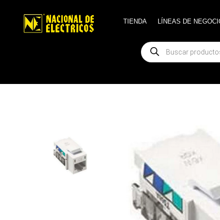
TIENDA
TIENDA
LÍNEAS DE NEGOCI
LÍNEAS DE NEGOCI
Búsqueda
Búsqueda
de
de
productos
productos