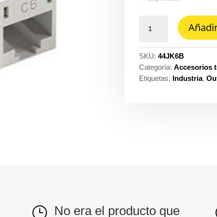
Jack
Añadir
ortronics
categoria
6
SKU:
44JK6B
Legrand
Categoría:
Accesorios 
cantidad
Etiquetas:
Industria
,
Out
No era el producto que
}