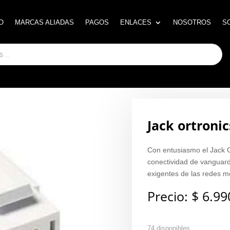
O
O
MARCAS ALIADAS
MARCAS ALIADAS
PAGOS
PAGOS
ENLACES
ENLACES
NOSOTROS
NOSOTROS
S
S
Jack ortroni
Con entusiasmo el Jack O
conectividad de vanguar
exigentes de las redes 
Precio:
$
6.99
74 disponibles