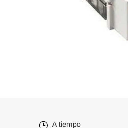
A tiempo
}