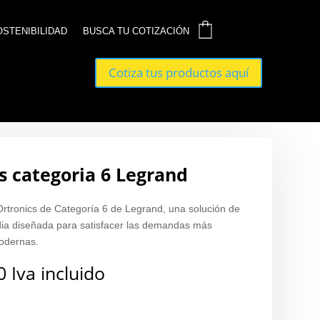
0
0
OSTENIBILIDAD
OSTENIBILIDAD
BUSCA TU COTIZACIÓN
BUSCA TU COTIZACIÓN
Cotiza tus productos aquí
Cotiza tus productos aquí
cs categoria 6 Legrand
rtronics de Categoría 6 de Legrand, una solución de
dia diseñada para satisfacer las demandas más
modernas.
0
Iva incluido