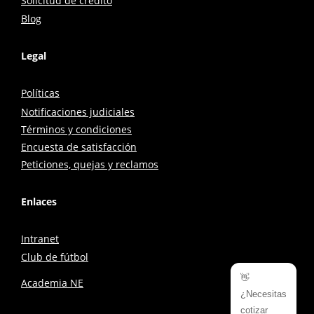
Solicitud de crédito
Blog
Legal
Políticas
Notificaciones judiciales
Términos y condiciones
Encuesta de satisfacción
Peticiones, quejas y reclamos
Enlaces
Intranet
Club de fútbol
👋
Academia NE
¿Necesitas
cotizar