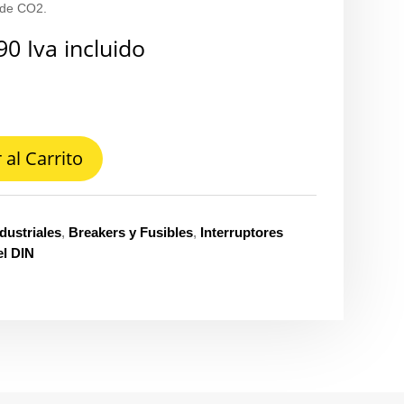
l de CO2.
90
Iva incluido
 al Carrito
dustriales
,
Breakers y Fusibles
,
Interruptores
el DIN