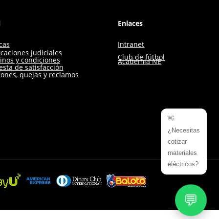
l
Enlaces
icas
Intranet
icaciones judiciales
Club de fútbol
inos y condiciones
Academia NE
sta de satisfacción
iones, quejas y reclamos
👋
¿Necesitas
cotizar
materiales
eléctricos?
💬