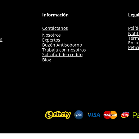
Información
Lega
Contáctanos
Polít
Notif
Nosotros
Térm
ón
Expertos
Encue
Buzón Antisoborno
Petic
Trabaja con nosotros
Solicitud de crédito
Blog