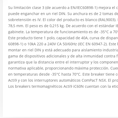
Su limitación clase 3 (de acuerdo a EN/IEC60898-1) mejora el c
puede enganchar en un riel DIN. Su anchura es de 2 tomas de
sobretensión es IV. El color del producto es blanco (RAL9003). 
78,5 mm. El peso es de 0,215 kg. De acuerdo con el estándar IE
gabinete. La temperatura de funcionamiento es de -35°C a 70
Este producto tiene 1 polo, capacidad de 40A, curva de dispar
60898-1) o 10kA 220 a 240V CA 50/60Hz (IEC EN 60947-2). Este
montar en riel DIN y está adecuado para aislamiento industr
gama de dispositivos adicionales y de alta inmunidad contra fug
garantiza que la distancia entre el interruptor y los componen
normativa aplicable, proporcionando máxima protección. Cue
en temperaturas desde -35°C hasta 70°C. Este breaker tiene c
Acti9 y con los interruptores automáticos ComPacT NSX. El pr
Los breakers termomagnéticos Acti9 iC60N cuentan con la e