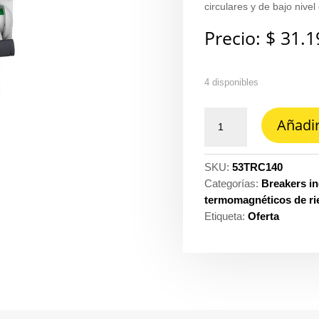
circulares y de bajo nive
Precio:
$
31.1
4 disponibles
Interruptor
Añadir
termomagnético
riel
ACTI9
SKU:
53TRC140
IC60N
Categorías:
Breakers in
1P
termomagnéticos de ri
40A
Etiqueta:
Oferta
curva
c
Schneider
ref.
A9F74140
cantidad