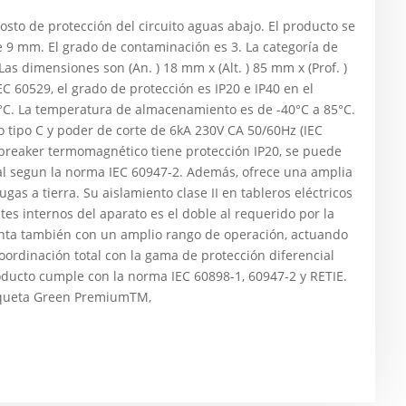
osto de protección del circuito aguas abajo. El producto se
 9 mm. El grado de contaminación es 3. La categoría de
Las dimensiones son (An. ) 18 mm x (Alt. ) 85 mm x (Prof. )
C 60529, el grado de protección es IP20 e IP40 en el
°C. La temperatura de almacenamiento es de -40°C a 85°C.
o tipo C y poder de corte de 6kA 230V CA 50/60Hz (IEC
 breaker termomagnético tiene protección IP20, se puede
ial segun la norma IEC 60947-2. Además, ofrece una amplia
as a tierra. Su aislamiento clase II en tableros eléctricos
tes internos del aparato es el doble al requerido por la
nta también con un amplio rango de operación, actuando
oordinación total con la gama de protección diferencial
oducto cumple con la norma IEC 60898-1, 60947-2 y RETIE.
tiqueta Green PremiumTM,