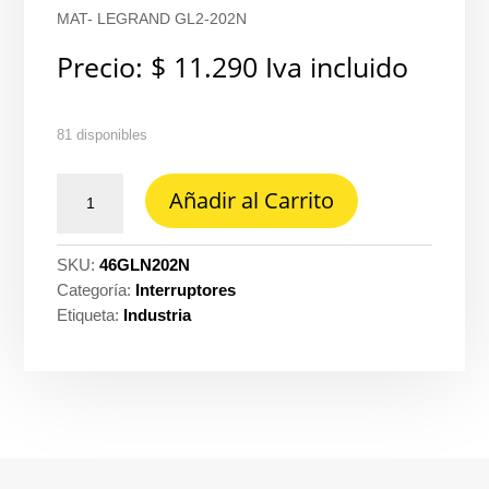
MAT- LEGRAND GL2-202N
Precio:
$
11.290
Iva incluido
81 disponibles
Interruptor
Añadir al Carrito
Galica
conmutable
doble
SKU:
46GLN202N
negro
Categoría:
Interruptores
mate
Etiqueta:
Industria
-
Legrand
GL2-
202N
cantidad