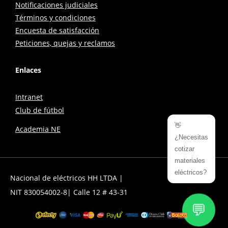
Notificaciones judiciales
Términos y condiciones
Encuesta de satisfacción
Peticiones, quejas y reclamos
Enlaces
Intranet
Club de fútbol
👋
Academia NE
¿Necesitas
cotizar
materiales
eléctricos?
Nacional de eléctricos HH LTDA |
NIT 830054002-8| Calle 12 # 43-31
💬