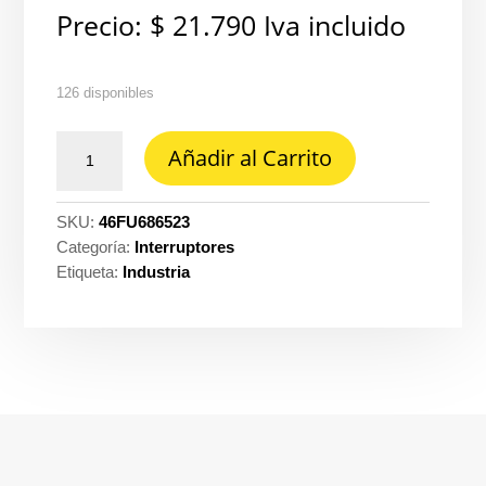
Precio:
$
21.790
Iva incluido
126 disponibles
Interruptor
Añadir al Carrito
futura
conmutable
triple
SKU:
46FU686523
blanco
Categoría:
Interruptores
-
Etiqueta:
Industria
Legrand
686523
cantidad