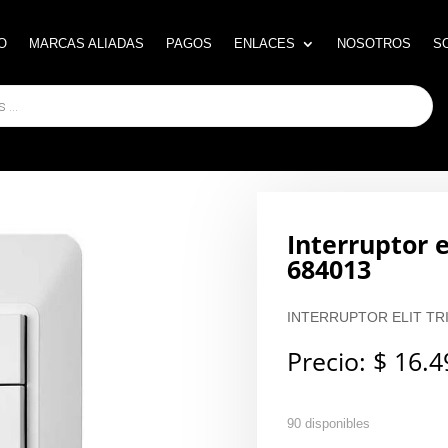
O
O
MARCAS ALIADAS
MARCAS ALIADAS
PAGOS
PAGOS
ENLACES
ENLACES
NOSOTROS
NOSOTROS
S
S
Interruptor e
684013
INTERRUPTOR ELIT TRI
Precio:
$
16.4
90 disponibles