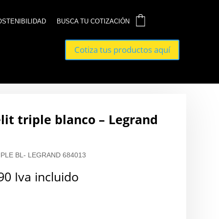
0
0
OSTENIBILIDAD
OSTENIBILIDAD
BUSCA TU COTIZACIÓN
BUSCA TU COTIZACIÓN
Cotiza tus productos aquí
Cotiza tus productos aquí
lit triple blanco – Legrand
PLE BL- LEGRAND 684013
90
Iva incluido