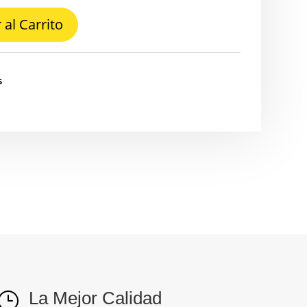
 al Carrito
s
La Mejor Calidad
}