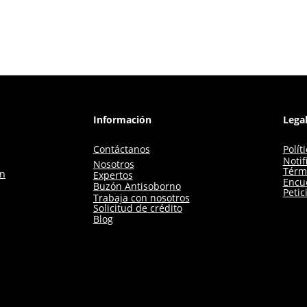
Información
Lega
Contáctanos
Polít
Notif
Nosotros
Térm
ón
Expertos
Encue
Buzón Antisoborno
Petic
Trabaja con nosotros
Solicitud de crédito
Blog