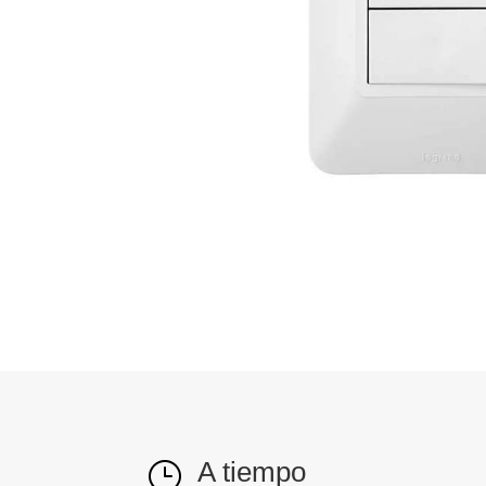
A tiempo
}