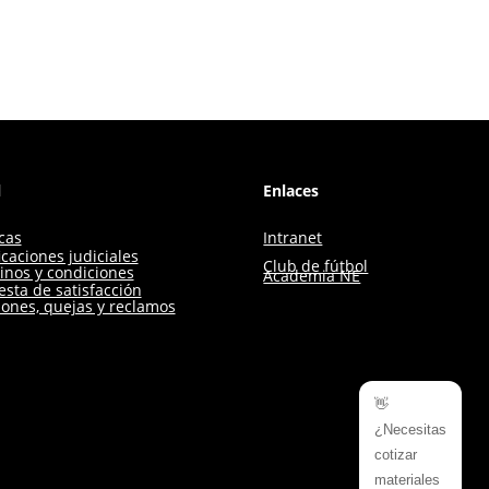
l
Enlaces
icas
Intranet
icaciones judiciales
Club de fútbol
inos y condiciones
Academia NE
sta de satisfacción
iones, quejas y reclamos
👋
¿Necesitas
cotizar
materiales