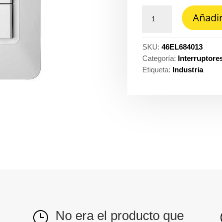
Interruptor
Añadir
elit
triple
blanco
SKU:
46EL684013
-
Categoría:
Interruptore
Legrand
Etiqueta:
Industria
684013
cantidad
No era el producto que
}