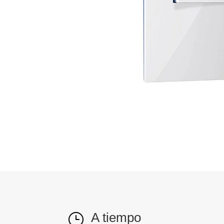
A tiempo
}