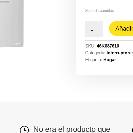
2659 disponibles
Interruptor
Añadir
clickme
sencillo
blanco
SKU:
46K687610
Legrand
Categoría:
Interruptore
ref.
Etiqueta:
Hogar
687610
cantidad
No era el producto que
}