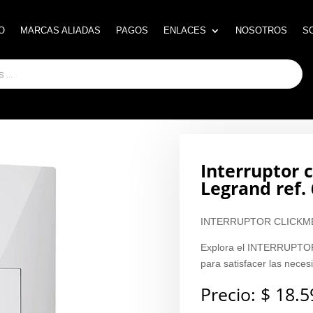
O
O
MARCAS ALIADAS
MARCAS ALIADAS
PAGOS
PAGOS
ENLACES
ENLACES
NOSOTROS
NOSOTROS
S
S
Interruptor 
Legrand ref.
INTERRUPTOR CLICKME
Explora el INTERRUPTOR
para satisfacer las nece
Precio:
$
18.5