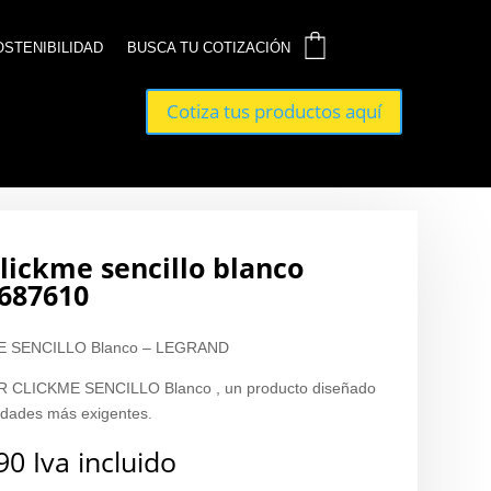
0
0
OSTENIBILIDAD
OSTENIBILIDAD
BUSCA TU COTIZACIÓN
BUSCA TU COTIZACIÓN
Cotiza tus productos aquí
Cotiza tus productos aquí
clickme sencillo blanco
 687610
 SENCILLO Blanco – LEGRAND
 CLICKME SENCILLO Blanco , un producto diseñado
sidades más exigentes.
90
Iva incluido