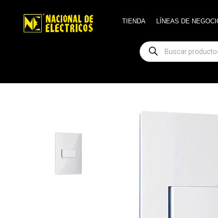
TIENDA
TIENDA
LÍNEAS DE NEGOCI
LÍNEAS DE NEGOCI
Búsqueda
Búsqueda
de
de
productos
productos