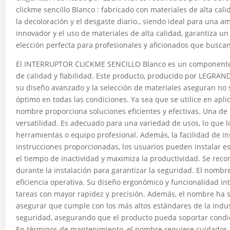
clickme sencillo Blanco : fabricado con materiales de alta cali
la decoloración y el desgaste diario., siendo ideal para una a
innovador y el uso de materiales de alta calidad, garantiza u
elección perfecta para profesionales y aficionados que buscan
El INTERRUPTOR CLICKME SENCILLO Blanco es un componente e
de calidad y fiabilidad. Este producto, producido por LEGRAND
su diseño avanzado y la selección de materiales aseguran no 
óptimo en todas las condiciones. Ya sea que se utilice en aplic
nombre proporciona soluciones eficientes y efectivas. Una de 
versatilidad. Es adecuado para una variedad de usos, lo que lo
herramientas o equipo profesional. Además, la facilidad de in
instrucciones proporcionadas, los usuarios pueden instalar e
el tiempo de inactividad y maximiza la productividad. Se rec
durante la instalación para garantizar la seguridad. El nomb
eficiencia operativa. Su diseño ergonómico y funcionalidad intu
tareas con mayor rapidez y precisión. Además, el nombre ha 
asegurar que cumple con los más altos estándares de la indust
seguridad, asegurando que el producto pueda soportar condic
En términos de mantenimiento, el nombre requiere cuidados m