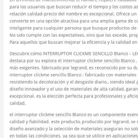
para los usuarios que buscan reducir el tiempo y los costos a
relación calidad-precio del nombre es excepcional. Ofrece un 
convierte en una opción atractiva para una amplia gama de 
inteligente para cualquier persona que busque productos de 
No solo cumple con las expectativas, sino que las excede, pro
Para aquellos que buscan mejorar la eficiencia y la calidad e
Descubre cómo INTERRUPTOR CLICKME SENCILLO Blanco – LEG
destaca por su explora el interruptor clickme sencillo Blanco
más exigentes. fabricado por legrand, es reconocido por su d
interruptor clickme sencillo Blanco : fabricado con materiales 
resistiendo la decoloración y el desgaste diario., siendo idea
diseño innovador y el uso de materiales de alta calidad, gar
excepcional. es la elección perfecta para profesionales y afi
calidad.
el interruptor clickme sencillo Blanco es un componente esen
calidad y fiabilidad. este producto, producido por legrand, se
diseño avanzado y la selección de materiales aseguran no so
en todas las condiciones. ya sea que se utilice en aplicacione