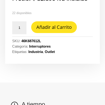
22 disponibles
Interruptor
Añadir al Carrito
clickme
doble
blanco
SKU:
46K687612L
lp
Categoría:
Interruptores
Legrand
Etiquetas:
Industria
,
Outlet
cantidad
A tiempo