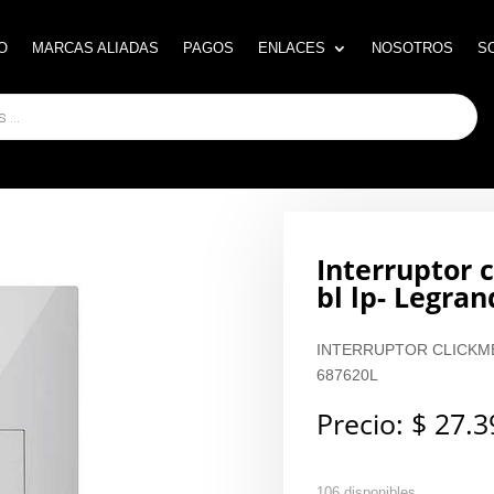
O
O
MARCAS ALIADAS
MARCAS ALIADAS
PAGOS
PAGOS
ENLACES
ENLACES
NOSOTROS
NOSOTROS
S
S
Interruptor 
bl lp- Legra
INTERRUPTOR CLICKM
687620L
Precio:
$
27.3
106 disponibles