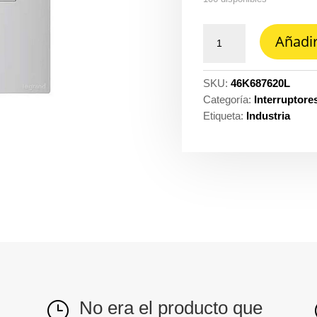
Interruptor
Añadir
clickme
conmutable
sencillo
SKU:
46K687620L
bl
Categoría:
Interruptore
lp-
Etiqueta:
Industria
Legrand
687620L
cantidad
No era el producto que
}