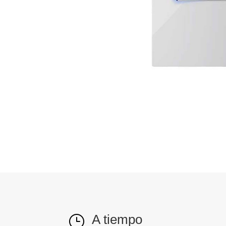
A tiempo
}