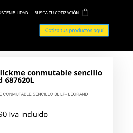
0
0
OSTENIBILIDAD
OSTENIBILIDAD
BUSCA TU COTIZACIÓN
BUSCA TU COTIZACIÓN
Cotiza tus productos aquí
Cotiza tus productos aquí
clickme conmutable sencillo
nd 687620L
E CONMUTABLE SENCILLO BL LP- LEGRAND
90
Iva incluido