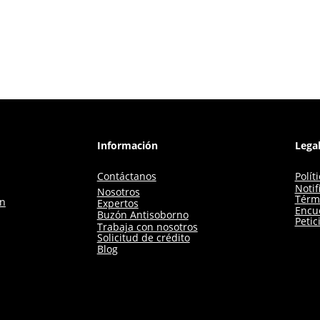
Información
Lega
Contáctanos
Polít
Notif
Nosotros
Térm
ón
Expertos
Encue
Buzón Antisoborno
Petic
Trabaja con nosotros
Solicitud de crédito
Blog