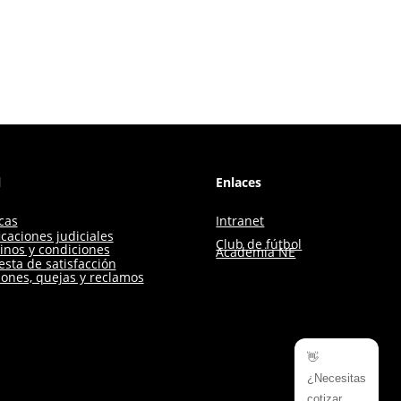
l
Enlaces
icas
Intranet
icaciones judiciales
Club de fútbol
inos y condiciones
Academia NE
sta de satisfacción
iones, quejas y reclamos
👋
¿Necesitas
cotizar