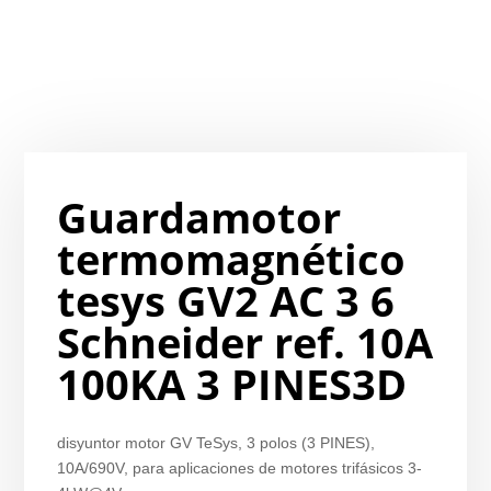
Guardamotor
termomagnético
tesys GV2 AC 3 6
Schneider ref. 10A
100KA 3 PINES3D
disyuntor motor GV TeSys, 3 polos (3 PINES),
10A/690V, para aplicaciones de motores trifásicos 3-