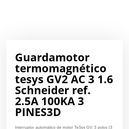
Guardamotor
termomagnético
tesys GV2 AC 3 1.6
Schneider ref.
2.5A 100KA 3
PINES3D
Interruptor automático de motor TeSys GV, 3 polos (3