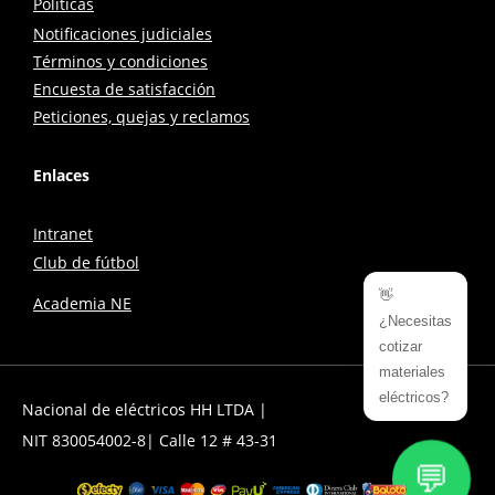
Políticas
Notificaciones judiciales
Términos y condiciones
Encuesta de satisfacción
Peticiones, quejas y reclamos
Enlaces
Intranet
Club de fútbol
👋
Academia NE
¿Necesitas
cotizar
materiales
eléctricos?
Nacional de eléctricos HH LTDA |
NIT 830054002-8| Calle 12 # 43-31
💬