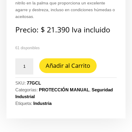
nitrilo en la palma que proporciona un excelente
agarre y destreza, incluso en condiciones húmedas o
aceitosas.
Precio:
$
21.390
Iva incluido
61 disponibles
Guantes
Añadir al Carrito
confort
grip
tela-
SKU:
77GCL
nitrilo
Categorías:
PROTECCIÓN MANUAL
,
Seguridad
3M
Industrial
talla
Etiqueta:
Industria
L
ref.
WX300921193
cantidad