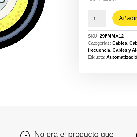
Fibra
Añadir
optica
monom
12H
SKU:
29FMMA12
armado
Categorías:
Cables
,
Cab
acero
frecuencia
,
Cables y A
ext
Etiqueta:
Automatizaci
loose-
t
70°
pe
Teldor
ref.
F90120125B
cantidad
No era el producto que
}