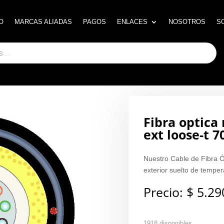
O
O
MARCAS ALIADAS
MARCAS ALIADAS
PAGOS
PAGOS
ENLACES
ENLACES
NOSOTROS
NOSOTROS
S
S
Fibra optic
ext loose-t 7
Nuestro Cable de Fibra 
exterior suelto de temper
Precio:
$
5.29
1918 disponibles