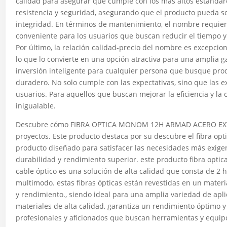
calidad para asegurar que cumple con los más altos estándare
resistencia y seguridad, asegurando que el producto pueda s
integridad. En términos de mantenimiento, el nombre requier
conveniente para los usuarios que buscan reducir el tiempo y
Por último, la relación calidad-precio del nombre es excepcio
lo que lo convierte en una opción atractiva para una amplia
inversión inteligente para cualquier persona que busque prod
duradero. No solo cumple con las expectativas, sino que las e
usuarios. Para aquellos que buscan mejorar la eficiencia y la
inigualable.
Descubre cómo FIBRA OPTICA MONOM 12H ARMAD ACERO EXT 
proyectos. Este producto destaca por su descubre el fibra op
producto diseñado para satisfacer las necesidades más exigen
durabilidad y rendimiento superior. este producto fibra opti
cable óptico es una solución de alta calidad que consta de 2 
multimodo. estas fibras ópticas están revestidas en un mater
y rendimiento., siendo ideal para una amplia variedad de apli
materiales de alta calidad, garantiza un rendimiento óptimo y
profesionales y aficionados que buscan herramientas y equipo