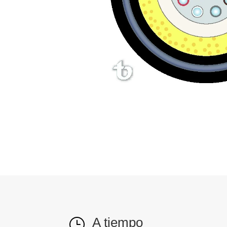
A tiempo
}