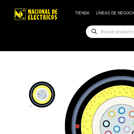
TIENDA
TIENDA
LÍNEAS DE NEGOCI
LÍNEAS DE NEGOCI
Búsqueda
Búsqueda
de
de
productos
productos