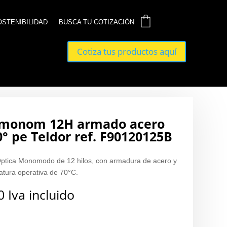
0
0
OSTENIBILIDAD
OSTENIBILIDAD
BUSCA TU COTIZACIÓN
BUSCA TU COTIZACIÓN
Cotiza tus productos aquí
Cotiza tus productos aquí
a monom 12H armado acero
0° pe Teldor ref. F90120125B
Óptica Monomodo de 12 hilos, con armadura de acero y
atura operativa de 70°C.
0
Iva incluido