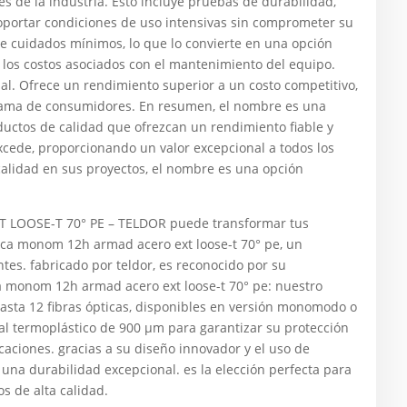
s de la industria. Esto incluye pruebas de durabilidad,
oportar condiciones de uso intensivas sin comprometer su
e cuidados mínimos, lo que lo convierte en una opción
 los costos asociados con el mantenimiento del equipo.
nal. Ofrece un rendimiento superior a un costo competitivo,
 gama de consumidores. En resumen, el nombre es una
uctos de calidad que ofrezcan un rendimiento fiable y
xcede, proporcionando un valor excepcional a todos los
 calidad en sus proyectos, el nombre es una opción
LOOSE-T 70° PE – TELDOR puede transformar tus
tica monom 12h armad acero ext loose-t 70° pe, un
tes. fabricado por teldor, es reconocido por su
ca monom 12h armad acero ext loose-t 70° pe: nuestro
hasta 12 fibras ópticas, disponibles en versión monomodo o
ial termoplástico de 900 μm para garantizar su protección
caciones. gracias a su diseño innovador y el uso de
 una durabilidad excepcional. es la elección perfecta para
s de alta calidad.