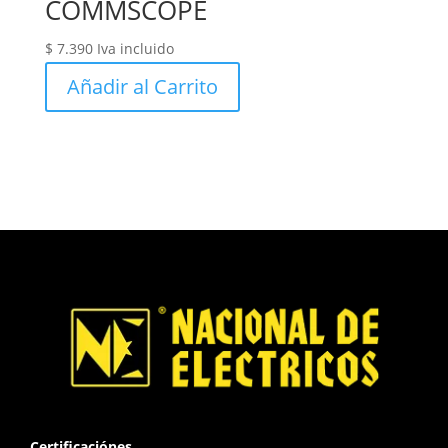
COMMSCOPE
$
7.390
Iva incluido
Añadir al Carrito
Certificaciónes