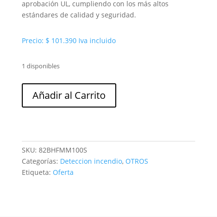
aprobación UL, cumpliendo con los más altos
estándares de calidad y seguridad.
Precio:
$
101.390
Iva incluido
1 disponibles
Estacion
Añadir al Carrito
alarma
de
incendio
manual
met
SKU:
82BHFMM100S
Bocsh
Categorías:
Deteccion incendio
,
OTROS
cantidad
Etiqueta:
Oferta