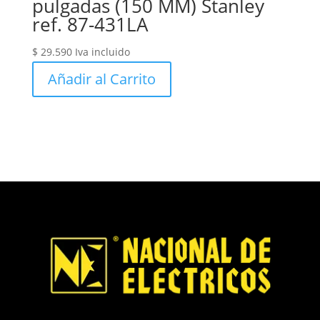
pulgadas (150 MM) Stanley
ref. 87-431LA
$
29.590
Iva incluido
Añadir al Carrito