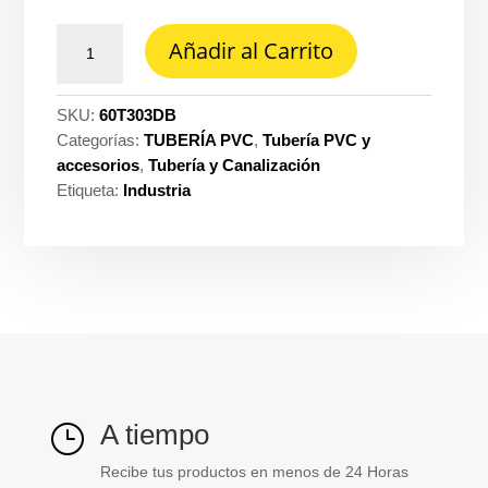
Ducto
Añadir al Carrito
Pavco
db
3''
SKU:
60T303DB
x
Categorías:
TUBERÍA PVC
,
Tubería PVC y
3M
accesorios
,
Tubería y Canalización
peso
Etiqueta:
Industria
ref.
2900160
cantidad
A tiempo
}
Recibe tus productos en menos de 24 Horas