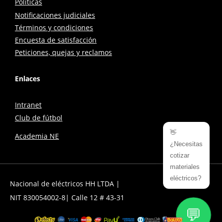
Políticas
Notificaciones judiciales
Términos y condiciones
Encuesta de satisfacción
Peticiones, quejas y reclamos
Enlaces
Intranet
Club de fútbol
👋
Academia NE
¿Necesitas
cotizar
materiales
eléctricos?
Nacional de eléctricos HH LTDA |
NIT 830054002-8| Calle 12 # 43-31
💬