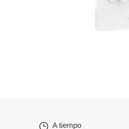
A tiempo
}