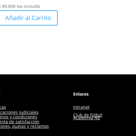
$
89.890
Iva incluido
Añadir al Carrito
l
Enlaces
icas
Intranet
icaciones judiciales
Club de fútbol
inos y condiciones
Academia NE
sta de satisfacción
iones, quejas y reclamos