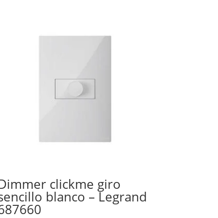
Dimmer clickme giro
sencillo blanco – Legrand
687660