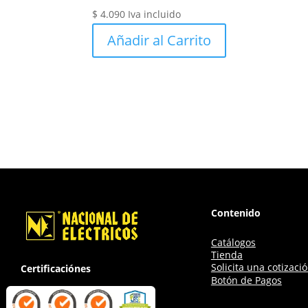
$
4.090
Iva incluido
Añadir al Carrito
Contenido
Catálogos
Tienda
Solicita una cotizaci
Certificaciónes
Botón de Pagos