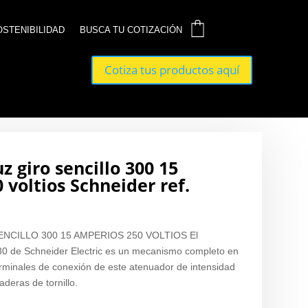
0
0
OSTENIBILIDAD
OSTENIBILIDAD
BUSCA TU COTIZACIÓN
BUSCA TU COTIZACIÓN
Cotiza tus productos aquí
Cotiza tus productos aquí
 giro sencillo 300 15
 voltios Schneider ref.
NCILLO 300 15 AMPERIOS 250 VOLTIOS El
0 de Schneider Electric es un mecanismo completo en
terminales de conexión de este atenuador de intensidad
deras de tornillo.