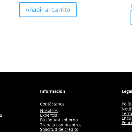
Añadir al Carrito
Información
Lega
Contáctanos
Polít
Notif
Nosotros
Térm
ón
Expertos
Encue
Buzón Antisoborno
Petic
Trabaja con nosotros
Solicitud de crédito