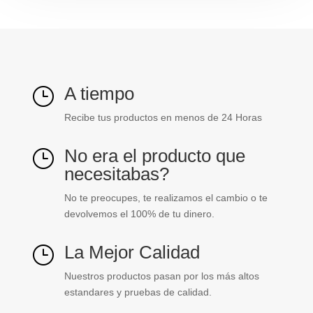
plastica)
Dexson
ref.
DXN11084
cantidad
A tiempo
}
Recibe tus productos en menos de 24 Horas
No era el producto que
}
necesitabas?
No te preocupes, te realizamos el cambio o te
devolvemos el 100% de tu dinero.
La Mejor Calidad
}
Nuestros productos pasan por los más altos
estandares y pruebas de calidad.