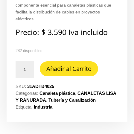
componente esencial para canaletas plásticas que
facilita la distribución de cables en proyectos
eléctricos.
Precio:
$
3.590
Iva incluido
282 disponibles
Derivacion
Añadir al Carrito
en
t
40
SKU:
31ADTB4025
MM
Categorías:
Canaleta plástica
,
CANALETAS LISA
x
Y RANURADA
,
Tubería y Canalización
25
Etiqueta:
Industria
MM
(accesorio
para
canaleta