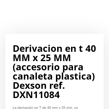
Derivacion en t 40
MM x 25 MM
(accesorio para
canaleta plastica)
Dexson ref.
DXN11084
La derivación en T de 40 mm x 25 mm, un