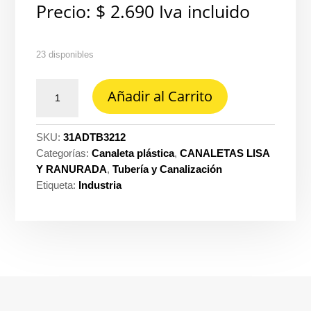
Precio:
$
2.690
Iva incluido
23 disponibles
Derivación
Añadir al Carrito
en
t
32X12
SKU:
31ADTB3212
bl
Categorías:
Canaleta plástica
,
CANALETAS LISA
Dexson
Y RANURADA
,
Tubería y Canalización
DXN11074
Etiqueta:
Industria
cantidad