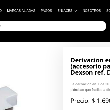
O
O
MARCAS ALIADAS
MARCAS ALIADAS
PAGOS
PAGOS
ENLACES
ENLACES
NOSOTROS
NOSOTROS
S
S
Derivacion 
(accesorio pa
Dexson ref.
La derivación en T de 2
plásticas que facilita la 
Precio:
$
1.69