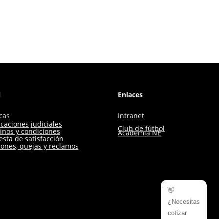
l
Enlaces
icas
Intranet
icaciones judiciales
Club de fútbol
inos y condiciones
Academia NE
sta de satisfacción
iones, quejas y reclamos
👋
¿Necesitas
cotizar