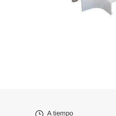
A tiempo
}