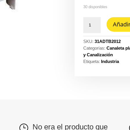
30 disponibles
Derivacion
Añadir
en
t
20
SKU:
31ADTB2012
MM
Categorías:
Canaleta pl
x
y Canalización
12
Etiqueta:
Industria
MM
(accesorio
para
canaleta
plastica)
Dexson
ref.
DXN11044
cantidad
No era el producto que
}