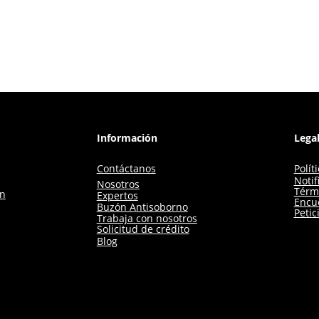
Información
Lega
Contáctanos
Polít
Notif
Nosotros
Térm
ón
Expertos
Encue
Buzón Antisoborno
Petic
Trabaja con nosotros
Solicitud de crédito
Blog