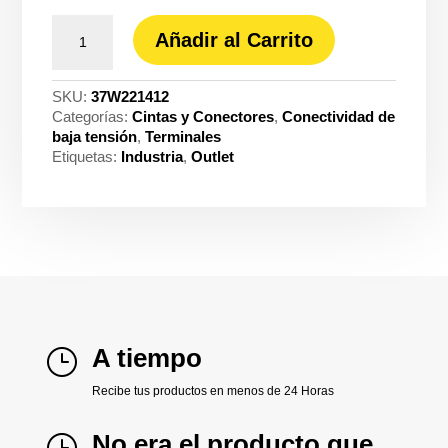
Conector
Añadir al Carrito
Wago
pala
tras
SKU:
37W221412
24-
Categorías:
Cintas y Conectores
,
Conectividad de
12AWG
baja tensión
,
Terminales
2POL
Etiquetas:
Industria
,
Outlet
ref.
221-
412
cantidad
A tiempo
}
Recibe tus productos en menos de 24 Horas
No era el producto que
}