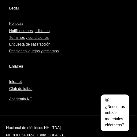
Legal
Políticas
Notificaciones judiciales
Términos y condiciones
Encuesta de satisfacción
Peticiones, quejas y reclamos
Enlaces
Intranet
Club de fútbol
Academia NE
👋
¿Necesitas
cotizar
materiales
eléctricos?
Nacional de eléctricos HH LTDA |
NIT 830054002-8| Calle 12 # 43-31