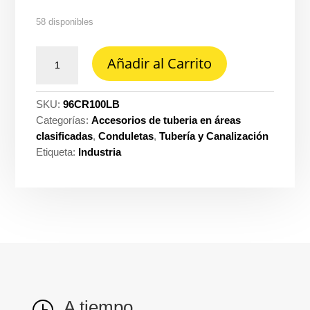
58 disponibles
Conduleta
Añadir al Carrito
rosca
1''
lb
SKU:
96CR100LB
CU
Categorías:
Accesorios de tuberia en áreas
Cuc
clasificadas
,
Conduletas
,
Tubería y Canalización
cantidad
Etiqueta:
Industria
A tiempo
}