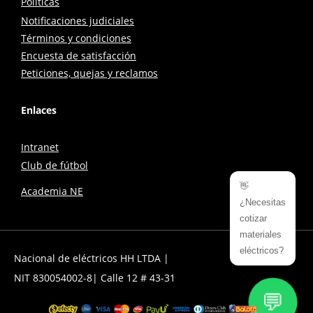
Políticas
Notificaciones judiciales
Términos y condiciones
Encuesta de satisfacción
Peticiones, quejas y reclamos
Enlaces
Intranet
Club de fútbol
👋
Academia NE
¿Necesitas
cotizar
materiales
eléctricos?
Nacional de eléctricos HH LTDA |
NIT 830054002-8| Calle 12 # 43-31
💬