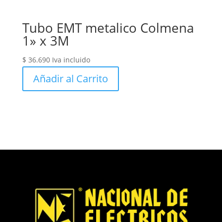
Tubo EMT metalico Colmena
1» x 3M
$
36.690
Iva incluido
Añadir al Carrito