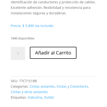
identificación de conductores y protección de cables.
Excelente adhesión, flexibilidad y resistencia para
instalaciones seguras y duraderas.
Precio:
$
5.890
Iva incluido
1840 disponibles
Cinta
Añadir al Carrito
3M
temflex-
165
18M
blanca
SKU:
77CT1518B
ref.
Categorías:
Cintas aislantes
,
Cintas y Conectores
,
UU009472661
Cintas y otros aislantes
cantidad
Etiquetas:
Industria
,
Outlet