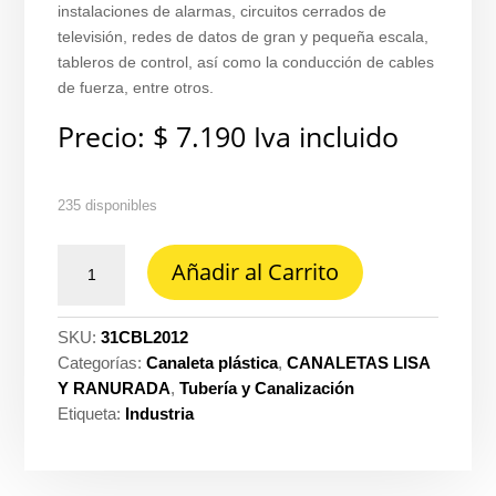
instalaciones de alarmas, circuitos cerrados de
televisión, redes de datos de gran y pequeña escala,
tableros de control, así como la conducción de cables
de fuerza, entre otros.
Precio:
$
7.190
Iva incluido
235 disponibles
Canaleta
Añadir al Carrito
plastica
2
metros
SKU:
31CBL2012
20
Categorías:
Canaleta plástica
,
CANALETAS LISA
MM
Y RANURADA
,
Tubería y Canalización
x
Etiqueta:
Industria
12
MM
Dexson