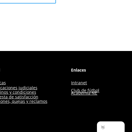
l
Enlaces
icas
Intranet
icaciones judiciales
Club de fútbol
inos y condiciones
Academia NE
sta de satisfacción
iones, quejas y reclamos
👋