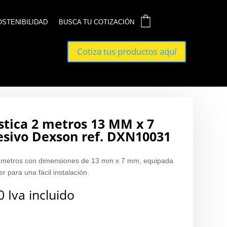
0
0
OSTENIBILIDAD
OSTENIBILIDAD
BUSCA TU COTIZACIÓN
BUSCA TU COTIZACIÓN
Cotiza tus productos aquí
Cotiza tus productos aquí
stica 2 metros 13 MM x 7
sivo Dexson ref. DXN10031
 2 metros con dimensiones de 13 mm x 7 mm, equipada
r para una fácil instalación.
0
Iva incluido