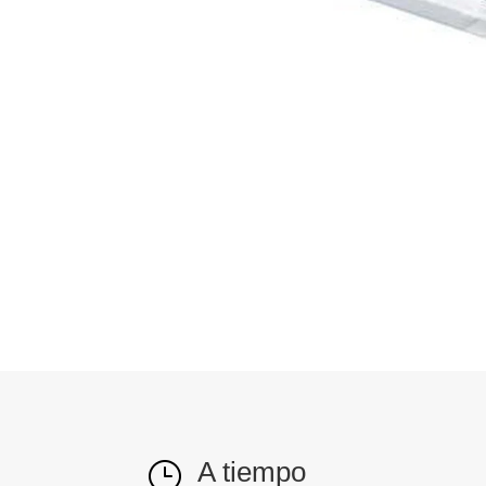
A tiempo
}