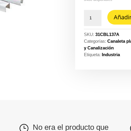
Canaleta
Añadir
plastica
2
metros
SKU:
31CBL137A
13
Categorías:
Canaleta pl
MM
y Canalización
x
Etiqueta:
Industria
7
MM
con
adhesivo
Dexson
ref.
DXN10031
cantidad
No era el producto que
}