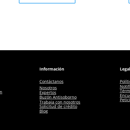
Información
Lega
Contáctanos
Polít
Notif
Nosotros
Térm
ón
Expertos
Encue
Buzón Antisoborno
Petic
Trabaja con nosotros
Solicitud de crédito
Blog