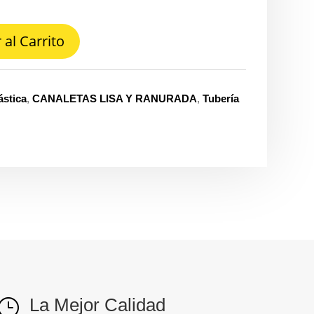
 al Carrito
ástica
,
CANALETAS LISA Y RANURADA
,
Tubería
La Mejor Calidad
}