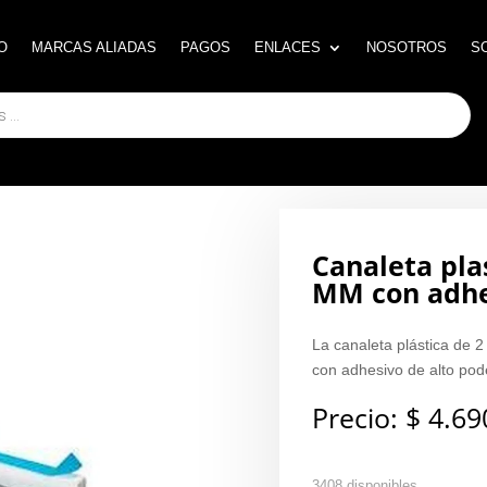
O
O
MARCAS ALIADAS
MARCAS ALIADAS
PAGOS
PAGOS
ENLACES
ENLACES
NOSOTROS
NOSOTROS
S
S
Canaleta pla
MM con adhe
La canaleta plástica de
con adhesivo de alto pode
Precio:
$
4.69
3408 disponibles