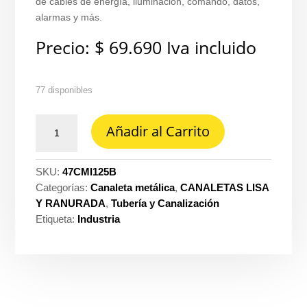
de cables de energía, iluminación, comando, datos,
alarmas y más.
Precio:
$
69.690
Iva incluido
77 disponibles
Canaleta
Añadir al Carrito
metalica
12X5
con
SKU:
47CMI125B
division
Categorías:
Canaleta metálica
,
CANALETAS LISA
blanca
Y RANURADA
,
Tubería y Canalización
C22
Etiqueta:
Industria
retie
Inventor
cantidad