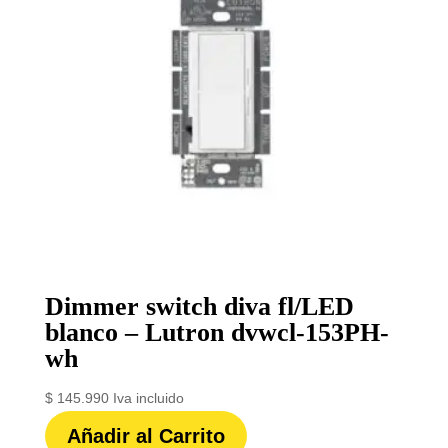
Dimmer switch diva fl/LED
blanco – Lutron dvwcl-153PH-
wh
$
145.990
Iva incluido
Añadir al Carrito