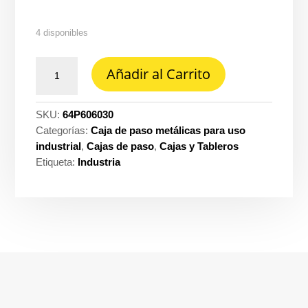
4 disponibles
Caja
Añadir al Carrito
de
paso
60X60X30CM
SKU:
64P606030
tt
Categorías:
Caja de paso metálicas para uso
ts
industrial
,
Cajas de paso
,
Cajas y Tableros
de
Etiqueta:
Industria
fabricacion
Proelectricos
cantidad