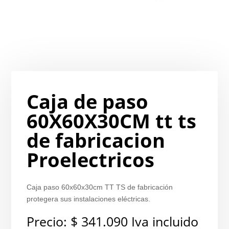
Caja de paso
60X60X30CM tt ts
de fabricacion
Proelectricos
Caja paso 60x60x30cm TT TS de fabricación
protegera sus instalaciones eléctricas.
Precio:
$
341.090
Iva incluido