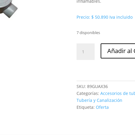
inflamables.
Precio:
$
50.890
Iva incluido
7 disponibles
Caja
Añadir al 
guax
1''
al
C1D1
ch
SKU:
89GUAX36
Crouse
Categorías:
Accesorios de tub
hinds
Tubería y Canalización
cantidad
Etiqueta:
Oferta