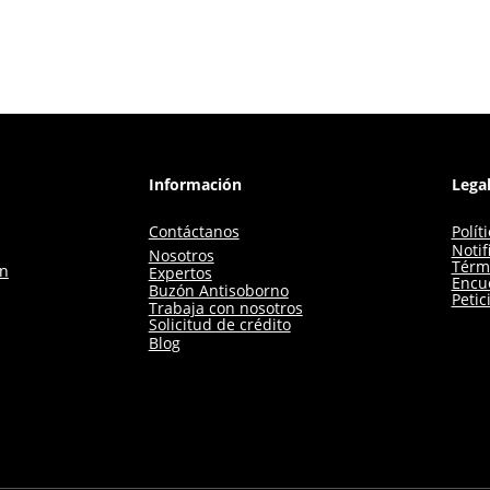
Información
Lega
Contáctanos
Polít
Notif
Nosotros
Térm
ón
Expertos
Encue
Buzón Antisoborno
Petic
Trabaja con nosotros
Solicitud de crédito
Blog