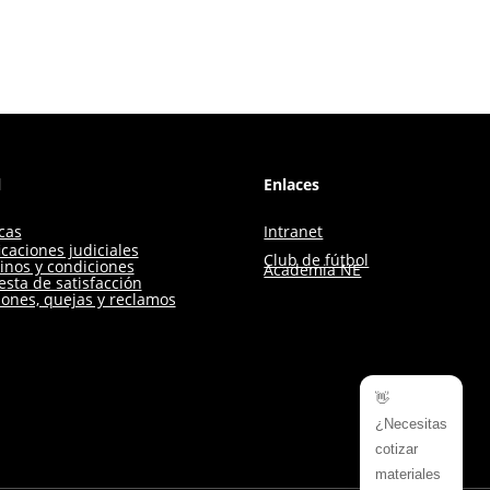
l
Enlaces
icas
Intranet
icaciones judiciales
Club de fútbol
inos y condiciones
Academia NE
sta de satisfacción
iones, quejas y reclamos
👋
¿Necesitas
cotizar
materiales