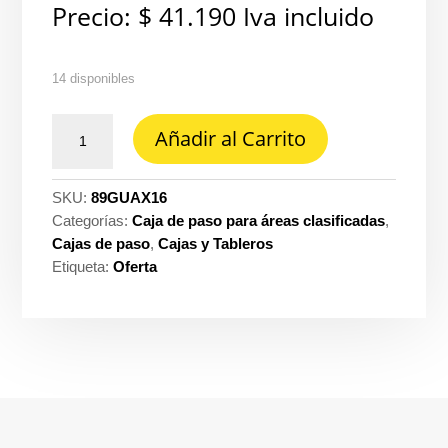
Precio:
$
41.190
Iva incluido
14 disponibles
Caja
Añadir al Carrito
guax
1/2
al
SKU:
89GUAX16
C1D1
Categorías:
Caja de paso para áreas clasificadas
,
ch
Cajas de paso
,
Cajas y Tableros
Crouse
Etiqueta:
Oferta
hinds
cantidad