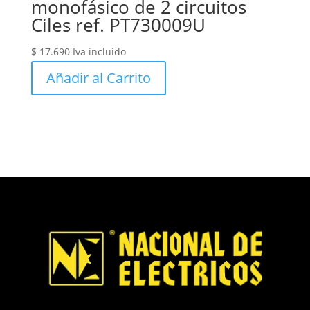
monofásico de 2 circuitos
Ciles ref. PT730009U
$
17.690
Iva incluido
Añadir al Carrito